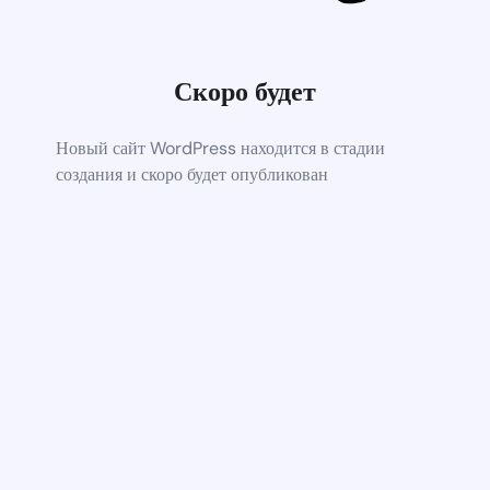
Скоро будет
Новый сайт WordPress находится в стадии
создания и скоро будет опубликован